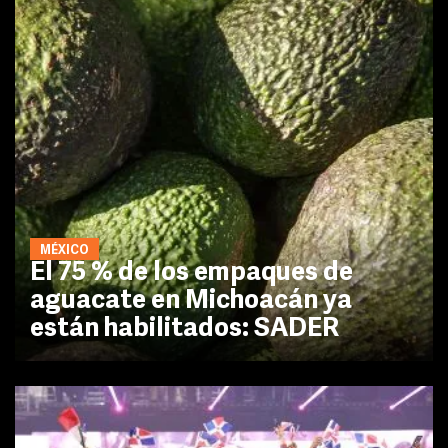
MÉXICO
El 75 % de los empaques de
aguacate en Michoacán ya
están habilitados: SADER