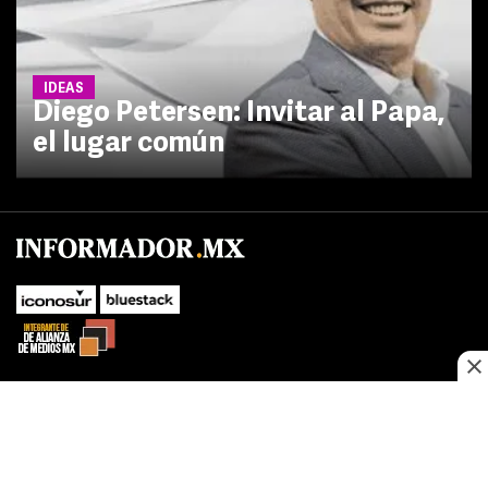
IDEAS
Diego Petersen: Invitar al Papa,
el lugar común
No te pierdas las novedades de último momento.
¡Síguenos!
SUBIR
Este sitio web utiliza cookies propias y de terceros para optimizar su
FACEBOOK
TWITTER
navegacion, adaptarse a sus preferencias y realizar labores analiticas.
Al continuar navegando acepta nuestro
Política de cookies.