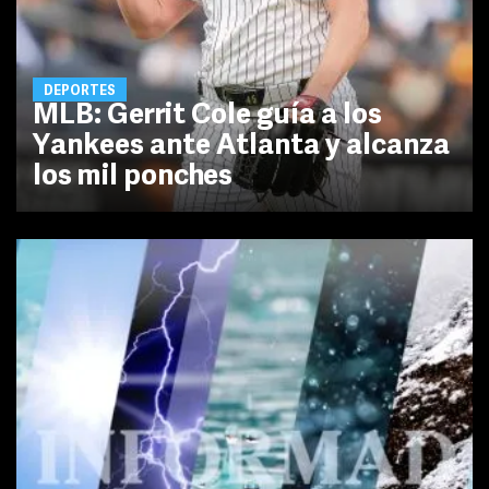
DEPORTES
MLB: Gerrit Cole guía a los
Yankees ante Atlanta y alcanza
los mil ponches