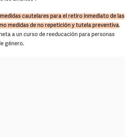
 medidas cautelares para el retiro inmediato de las
mo medidas de no repetición y tutela preventiva
.
ometa a un curso de reeducación para personas
de género.