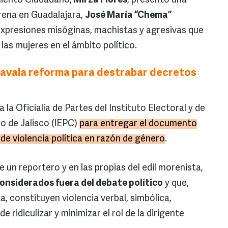
miento Ciudadano,
Mirza Flores
, presentó una
rena en Guadalajara,
José María “Chema”
r expresiones misóginas, machistas y agresivas que
e las mujeres en el ámbito político.
avala reforma para destrabar decretos
la Oficialía de Partes del Instituto Electoral y de
o de Jalisco (IEPC)
para entregar el documento
de violencia política en razón de género
.
e un reportero y en las propias del edil morenista,
nsiderados fuera del debate político
y que,
a, constituyen violencia verbal, simbólica,
de ridiculizar y minimizar el rol de la dirigente