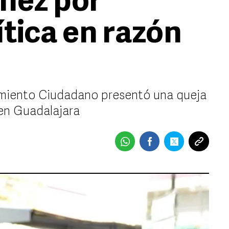
nez por
ítica en razón
imiento Ciudadano presentó una queja
en Guadalajara