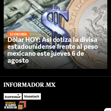
ECONOMÍA
Dólar HOY: Así cotiza la divisa
estadounidense frente al peso
mexicano este jueves 6 de
agosto