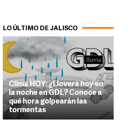
LO ÚLTIMO DE JALISCO
Clima HOY: ¿Lloverá hoy en
la noche en GDL? Conoce a
qué hora golpearán las
tormentas