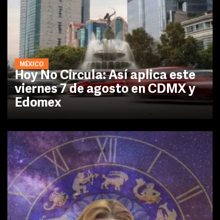
MÉXICO
Hoy No Circula: Así aplica este
viernes 7 de agosto en CDMX y
Edomex