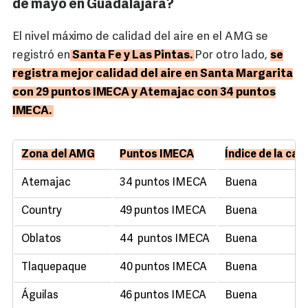
de mayo en Guadalajara?
El nivel máximo de calidad del aire en el AMG se
registró en
Santa Fe y Las Pintas.
Por otro lado,
se
registra mejor calidad del aire en Santa Margarita
con 29 puntos IMECA y Atemajac con 34 puntos
IMECA.
Zona del AMG
Puntos IMECA
Índice de la cali
Atemajac
34 puntos IMECA
Buena
Country
49 puntos IMECA
Buena
Oblatos
44 puntos IMECA
Buena
Tlaquepaque
40 puntos IMECA
Buena
Águilas
46 puntos IMECA
Buena