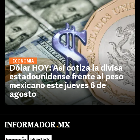
ECONOMÍA
Dólar HOY: Así cotiza la divisa
estadounidense frente al peso
mexicano este jueves 6 de
agosto