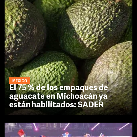
MÉXICO
El 75 % de los empaques de
aguacate en Michoacán ya
están habilitados: SADER