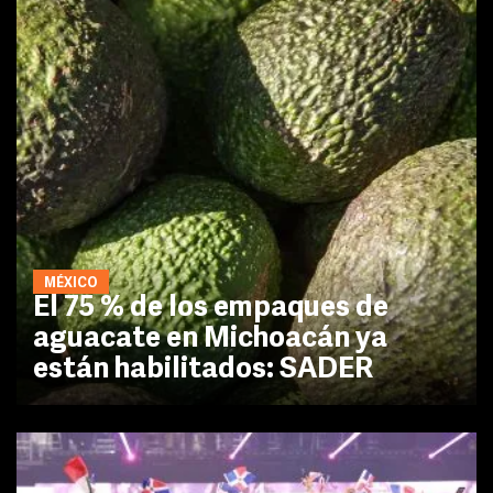
MÉXICO
El 75 % de los empaques de
aguacate en Michoacán ya
están habilitados: SADER