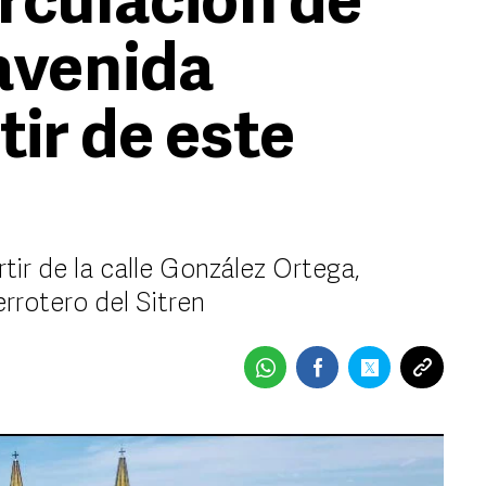
irculación de
avenida
tir de este
artir de la calle González Ortega,
rrotero del Sitren