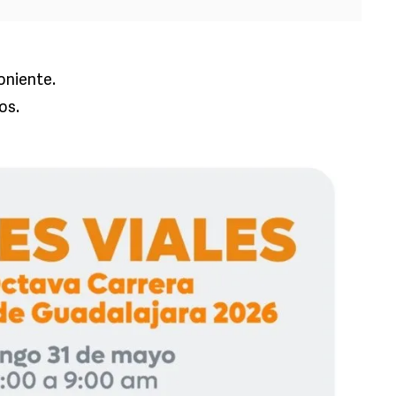
oniente.
os.