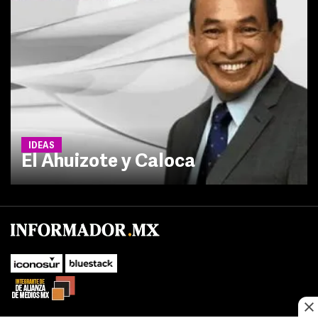
IDEAS
El Ahuizote y Caloca