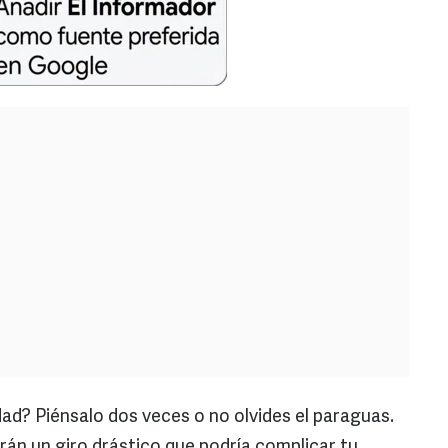
udad? Piénsalo dos veces o no olvides el paraguas.
rán un giro drástico que podría complicar tu