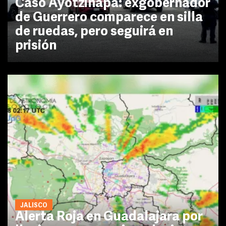
Caso Ayotzinapa: exgobernador
de Guerrero comparece en silla
de ruedas, pero seguirá en
prisión
JALISCO
Alerta Roja en Guadalajara por