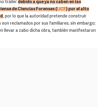
o tráiler
debido a que ya no caben en las
ciense de Ciencias Forenses (
IJCF
) por el alto
ad
, por lo que la autoridad pretende construir
s son reclamados por sus familiares, sin embargo;
n llevar a cabo dicha obra, también manifestaron