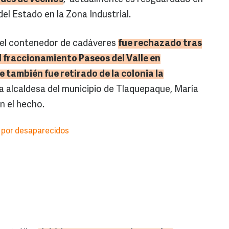
del Estado en la Zona Industrial.
 el contenedor de cadáveres
fue rechazado tras
l fraccionamiento Paseos del Valle en
 también fue retirado de la colonia la
la alcaldesa del municipio de Tlaquepaque, María
n el hecho.
 por desaparecidos