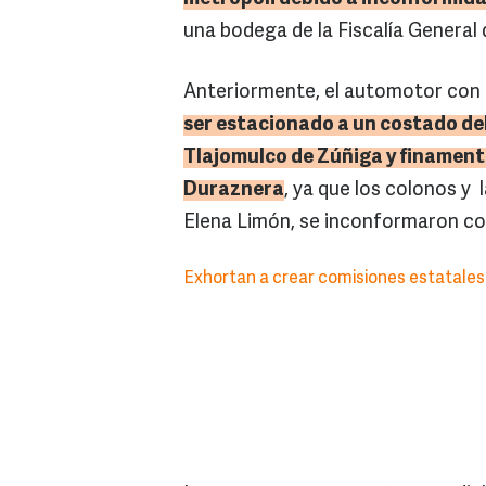
una bodega de la Fiscalía General 
Anteriormente, el automotor con
ser estacionado a un costado de
Tlajomulco de Zúñiga y finamente
Duraznera
, ya que los colonos y 
Elena Limón, se inconformaron co
Exhortan a crear comisiones estatales