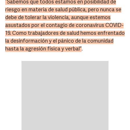
“Sabemos que todos estamos en posibilidad de
riesgo en materia de salud pública, pero nunca se
debe de tolerar la violencia, aunque estemos
asustados por el contagio de
coronavirus
COVID
-
19. Como trabajadores de salud hemos enfrentado
la desinformación y el pánico de la comunidad
hasta la agresión física y verbal”
.