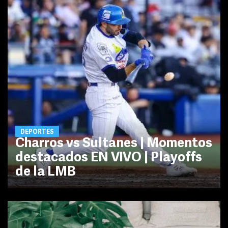
DEPORTES
Charros vs Sultanes | Momentos
destacados EN VIVO | Playoffs
de la LMB