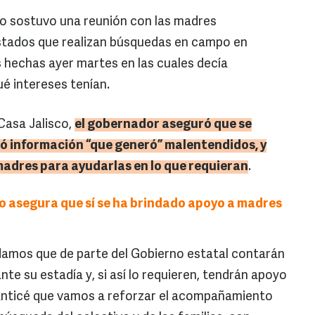
co sostuvo una reunión con las madres
stados que realizan búsquedas en campo en
s hechas ayer martes en las cuales decía
ué intereses tenían.
 Casa Jalisco,
el gobernador aseguró que se
ró información “que generó” malentendidos, y
 madres para ayudarlas en lo que requieran
.
sco asegura que sí se ha brindado apoyo a madres
damos que de parte del Gobierno estatal contarán
te su estadía y, si así lo requieren, tendrán apoyo
anticé que vamos a reforzar el acompañamiento