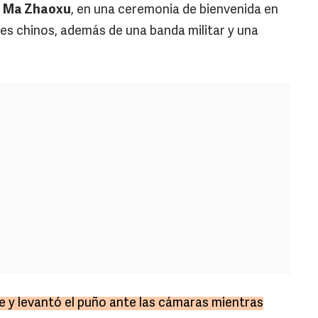
,
Ma Zhaoxu
, en una ceremonia de bienvenida en
nes chinos, además de una banda militar y una
 y levantó el puño ante las cámaras mientras