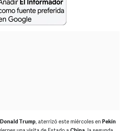
, Donald Trump
, aterrizó este miércoles en
Pekín
viernes una visita de Estado a
China
, la segunda