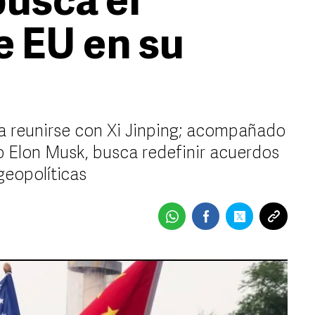
busca el
e EU en su
ra reunirse con Xi Jinping; acompañado
 Elon Musk, busca redefinir acuerdos
geopolíticas