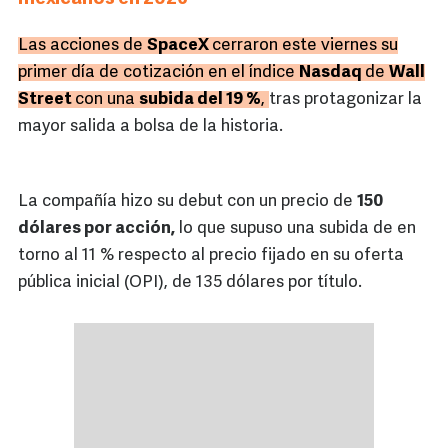
Las acciones de
SpaceX
cerraron este viernes su
primer día de cotización en el índice
Nasdaq
de
Wall
Street
con una
subida del 19 %
,
tras protagonizar la
mayor salida a bolsa de la historia.
La compañía hizo su debut con un precio de
150
dólares por acción,
lo que supuso una subida de en
torno al 11 % respecto al precio fijado en su oferta
pública inicial (OPI), de 135 dólares por título.