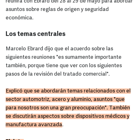
reunirá con Ebrard del 28 al 29 de mayo para abordar
asuntos sobre reglas de origen y seguridad
económica.
Los temas centrales
Marcelo Ebrard dijo que el acuerdo sobre las
siguientes reuniones "es sumamente importante
también, porque tiene que ver con los siguientes
pasos de la revisión del tratado comercial".
Explicó que se abordarán temas relacionados con el
sector automotriz, acero y aluminio, asuntos "que
para nosotros son una gran preocupación". También
se discutirán aspectos sobre dispositivos médicos y
manufactura avanzada
.