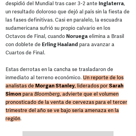
despidió del Mundial tras caer 3-2 ante
Inglaterra
,
un resultado doloroso que dejó al país sin la fiesta de
las fases definitivas. Casi en paralelo, la escuadra
sudamericana sufrió su propio calvario en los
Octavos de Final, cuando
Noruega
elimina a Brasil
con doblete de
Erling Haaland
para avanzar a
Cuartos de Final.
Estas derrotas en la cancha se trasladaron de
inmediato al terreno económico.
Un reporte de los
analistas de
Morgan Stanley
, liderados por
Sarah
Simon
para
Bloomberg
, advierte que el volumen
pronosticado de la venta de cervezas para el tercer
trimestre del año se ve bajo seria amenaza en la
región
.