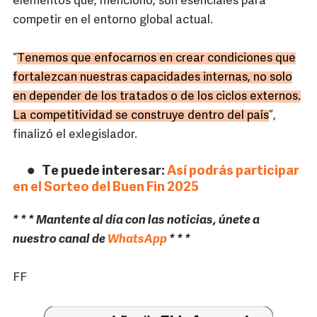
elementos que, mencionó, son esenciales para
competir en el entorno global actual.
“
Tenemos que enfocarnos en crear condiciones que
fortalezcan nuestras capacidades internas, no solo
en depender de los tratados o de los ciclos externos.
La competitividad se construye dentro del país
”,
finalizó el exlegislador.
Te puede interesar:
Así podrás participar
en el Sorteo del Buen Fin 2025
* * * Mantente al día con las noticias, únete a
nuestro canal de
WhatsApp
* * *
FF