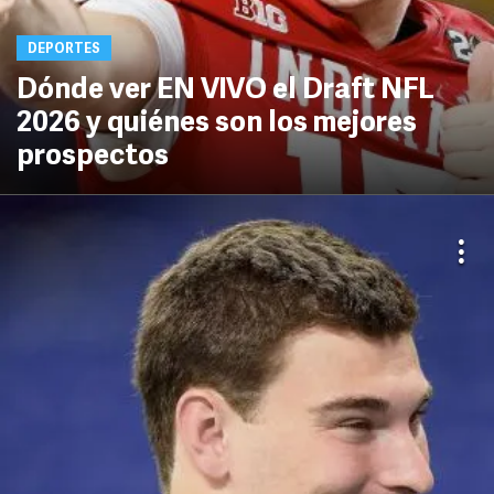
DEPORTES
Dónde ver EN VIVO el Draft NFL
2026 y quiénes son los mejores
prospectos