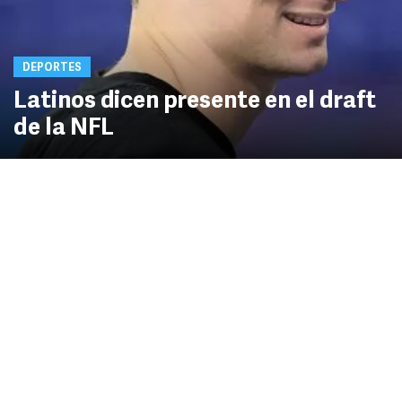
DEPORTES
Latinos dicen presente en el draft
de la NFL