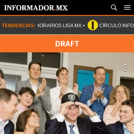
TENDENCIAS:
HORARIOS LIGA MX
CÍRCULO INF
DRAFT