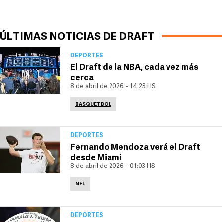
ÚLTIMAS NOTICIAS DE DRAFT
DEPORTES
El Draft de la NBA, cada vez más
cerca
8 de abril de 2026 - 14:23 HS
BASQUETBOL
DEPORTES
Fernando Mendoza verá el Draft
desde Miami
8 de abril de 2026 - 01:03 HS
NFL
DEPORTES