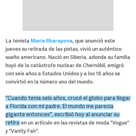
La tenista
María Sharapova
, que anunció este
jueves su retirada de las pistas, vivió un auténtico
sueño americano. Nació en Siberia, adonde su familia
huyó de la catástrofe nuclear de Chernóbil, emigró
con seis años a Estados Unidos y a los 18 años se
convirtió en la número uno del mundo.
"Cuando tenía seis años, crucé el globo para llegar
a Florida con mi padre. El mundo me parecía
gigante entonces", escribió hoy al anunciar su
retiro
en un artículo en las revistas de moda "Vogue"
y "Vanity Fair".