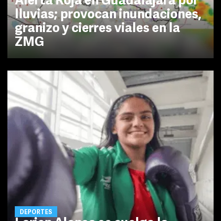
Alerta Roja en Guadalajara por
lluvias; provocan inundaciones,
granizo y cierres viales en la
ZMG
DEPORTES