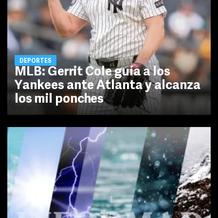
DEPORTES
MLB: Gerrit Cole guía a los
Yankees ante Atlanta y alcanza
los mil ponches