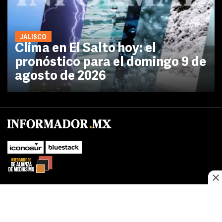
JALISCO
Clima en El Salto hoy: el
pronóstico para el domingo 9 de
agosto de 2026
No te pierdas las novedades de último momento.
¡Síguenos!
SUBIR
Este sitio web utiliza cookies propias y de terceros para optimizar su
FACEBOOK
TWITTER
navegacion, adaptarse a sus preferencias y realizar labores analiticas.