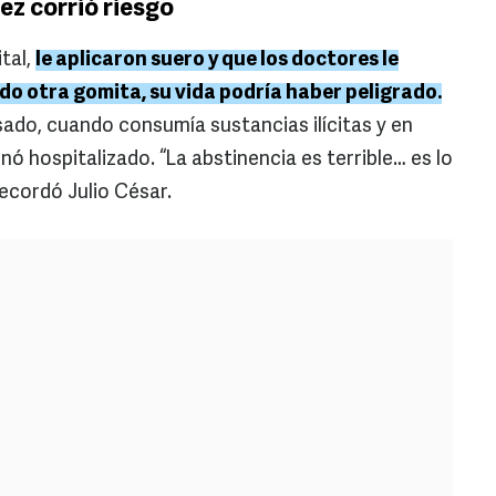
ez corrió riesgo
ital,
le aplicaron suero y que los doctores le
o otra gomita, su vida podría haber peligrado.
sado, cuando consumía sustancias ilícitas y en
 hospitalizado. “La abstinencia es terrible… es lo
recordó Julio César.