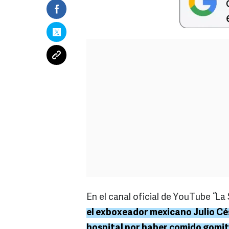
En el canal oficial de YouTube “La
el exboxeador mexicano Julio Cés
hospital por haber comido gomit