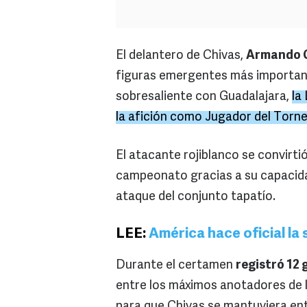
El delantero de Chivas,
Armando 
figuras emergentes más important
sobresaliente con Guadalajara,
la
la afición como Jugador del Torn
El atacante rojiblanco se convirti
campeonato gracias a su capacida
ataque del conjunto tapatío.
LEE:
América hace oficial la
Durante el certamen
registró 12 
entre los máximos anotadores de 
para que Chivas se mantuviera entr