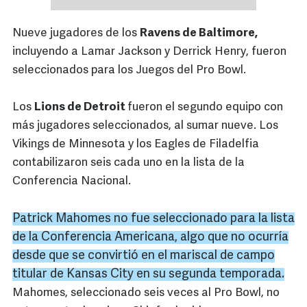
Nueve jugadores de los
Ravens de Baltimore,
incluyendo a Lamar Jackson y Derrick Henry, fueron
seleccionados para los Juegos del Pro Bowl.
Los
Lions de Detroit
fueron el segundo equipo con
más jugadores seleccionados, al sumar nueve. Los
Vikings de Minnesota y los Eagles de Filadelfia
contabilizaron seis cada uno en la lista de la
Conferencia Nacional.
Patrick
Mahomes
no fue seleccionado para la lista
de la Conferencia Americana, algo que no ocurría
desde que se convirtió en el mariscal de campo
titular de
Kansas
City
en su segunda temporada.
Mahomes, seleccionado seis veces al Pro Bowl, no