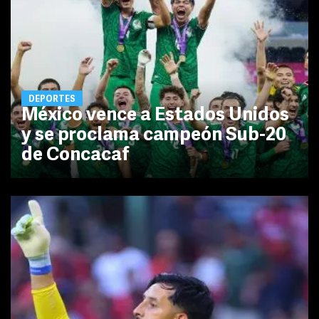
DEPORTES
México vence a Estados Unidos
y se proclama campeón Sub-20
de Concacaf