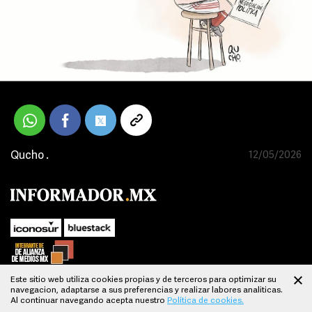
Qucho .
12/05/2026
Este sitio web utiliza cookies propias y de terceros para optimizar su
navegacion, adaptarse a sus preferencias y realizar labores analiticas.
SUBIR
Al continuar navegando acepta nuestro
Política de cookies.