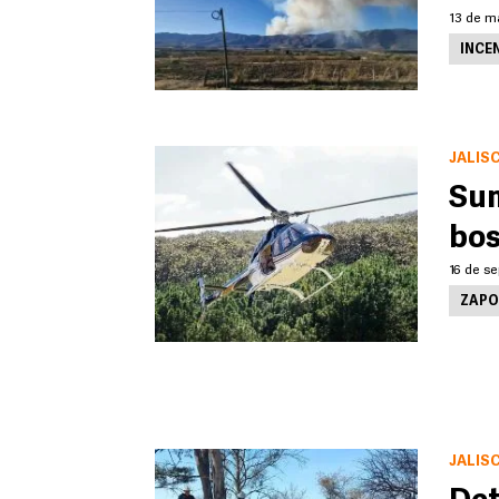
13 de m
INCE
JALIS
Sum
bos
16 de se
ZAPO
JALIS