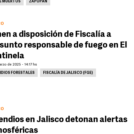
DE MUERTOS
ZAPOPAN
CO
en a disposición de Fiscalía a
sunto responsable de fuego en El
tinela
rzo de 2025 - 14:17 hs
NDIOS FORESTALES
FISCALÍA DE JALISCO (FGE)
CO
endios en Jalisco detonan alertas
osféricas