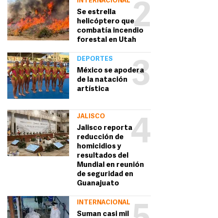
INTERNACIONAL
2
Se estrella
helicóptero que
combatía incendio
forestal en Utah
DEPORTES
3
México se apodera
de la natación
artística
JALISCO
4
Jalisco reporta
reducción de
homicidios y
resultados del
Mundial en reunión
de seguridad en
Guanajuato
INTERNACIONAL
Suman casi mil