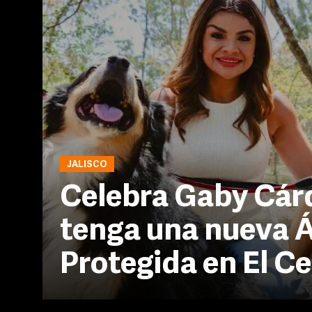
JALISCO
Celebra Gaby Cár
tenga una nueva Á
Protegida en El Ce