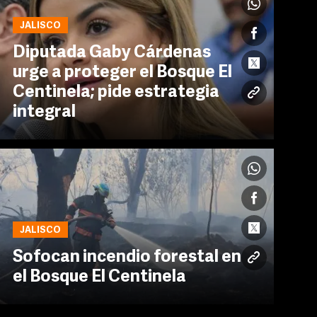
JALISCO
Diputada Gaby Cárdenas
urge a proteger el Bosque El
Centinela; pide estrategia
integral
JALISCO
Sofocan incendio forestal en
el Bosque El Centinela