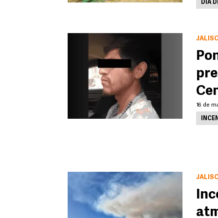
DÍA 
JALIS
Pon
pre
Cen
16 de ma
INCE
JALIS
Inc
atm