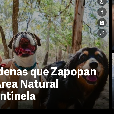
denas que Zapopan
rea Natural
ntinela