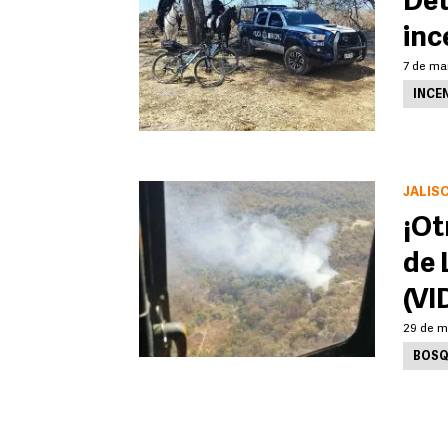
Det
inc
7 de ma
INCE
JALIS
¡Ot
de 
(VI
29 de m
BOSQ