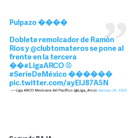
Pulpazo ����
Doblete remolcador de Ramón
Ríos y
@clubtomateros
se pone al
frente en la tercera
��
#LigaARCO
⚾
#SerieDeMéxico
������
pic.twitter.com/ayElJ87A5N
— Liga ARCO Mexicana del Pacífico (@Liga_Arco)
January 26, 2025