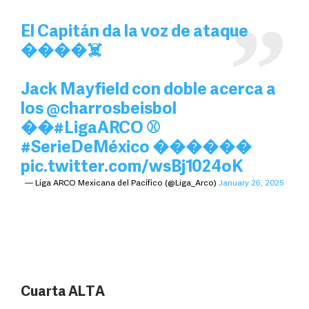
El Capitán da la voz de ataque
����☠️
Jack Mayfield con doble acerca a
los
@charrosbeisbol
��
#LigaARCO
⚾
#SerieDeMéxico
������
pic.twitter.com/wsBj1024oK
— Liga ARCO Mexicana del Pacífico (@Liga_Arco)
January 26, 2025
Cuarta ALTA