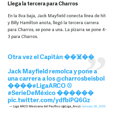
Llega la tercera para Charros
En la 8va baja, Jack Mayfield conecta línea de hit
y Billy Hamilton anota, llegó la tercera carrera
para Charros, se pone a una. La pizarra se pone 4-
3 para Charros.
Otra vez el Capitán ��☠️��
Jack Mayfield remolca y pone a
una carrera a los
@charrosbeisbol
����
#LigaARCO
⚾
#SerieDeMéxico
������
pic.twitter.com/ydfbiPQ6Gz
— Liga ARCO Mexicana del Pacífico (@Liga_Arco)
January 26, 2025