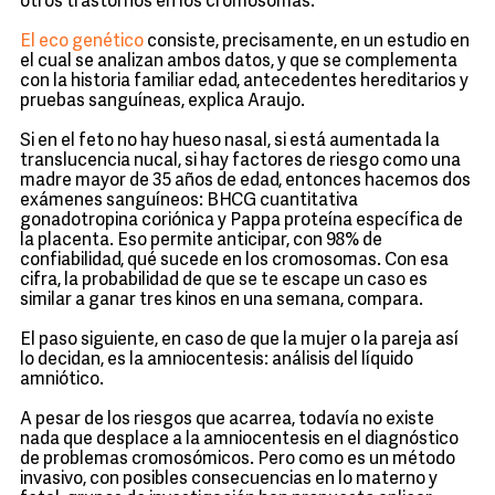
otros trastornos en los cromosomas.
El eco genético
consiste, precisamente, en un estudio en
el cual se analizan ambos datos, y que se complementa
con la historia familiar edad, antecedentes hereditarios y
pruebas sanguíneas, explica Araujo.
Si en el feto no hay hueso nasal, si está aumentada la
translucencia nucal, si hay factores de riesgo como una
madre mayor de 35 años de edad, entonces hacemos dos
exámenes sanguíneos: BHCG cuantitativa
gonadotropina coriónica y Pappa proteína específica de
la placenta. Eso permite anticipar, con 98% de
confiabilidad, qué sucede en los cromosomas. Con esa
cifra, la probabilidad de que se te escape un caso es
similar a ganar tres kinos en una semana, compara.
El paso siguiente, en caso de que la mujer o la pareja así
lo decidan, es la amniocentesis: análisis del líquido
amniótico.
A pesar de los riesgos que acarrea, todavía no existe
nada que desplace a la amniocentesis en el diagnóstico
de problemas cromosómicos. Pero como es un método
invasivo, con posibles consecuencias en lo materno y