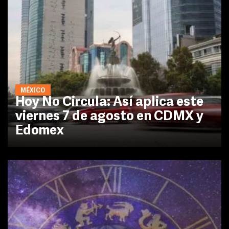
MÉXICO
Hoy No Circula: Así aplica este
viernes 7 de agosto en CDMX y
Edomex