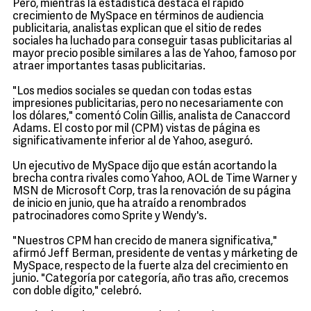
Pero, mientras la estadística destaca el rápido
crecimiento de MySpace en términos de audiencia
publicitaria, analistas explican que el sitio de redes
sociales ha luchado para conseguir tasas publicitarias al
mayor precio posible similares a las de Yahoo, famoso por
atraer importantes tasas publicitarias.
"Los medios sociales se quedan con todas estas
impresiones publicitarias, pero no necesariamente con
los dólares," comentó Colin Gillis, analista de Canaccord
Adams. El costo por mil (CPM) vistas de página es
significativamente inferior al de Yahoo, aseguró.
Un ejecutivo de MySpace dijo que están acortando la
brecha contra rivales como Yahoo, AOL de Time Warner y
MSN de Microsoft Corp, tras la renovación de su página
de inicio en junio, que ha atraído a renombrados
patrocinadores como Sprite y Wendy's.
"Nuestros CPM han crecido de manera significativa,"
afirmó Jeff Berman, presidente de ventas y márketing de
MySpace, respecto de la fuerte alza del crecimiento en
junio. "Categoría por categoría, año tras año, crecemos
con doble dígito," celebró.