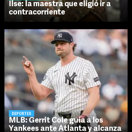
Ilse: la maestra que eligió ir a
contracorriente
DEPORTES
MLB: Gerrit Cole guía a los
Yankees ante Atlanta y alcanza