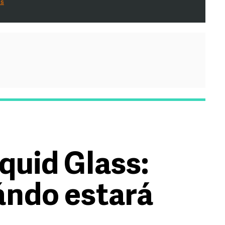
es
uid Glass:
ándo estará