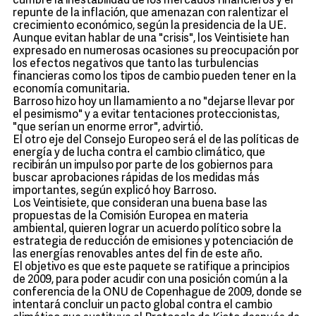
cumbre la inestabilidad de los mercados financieros y el
repunte de la inflación, que amenazan con ralentizar el
crecimiento económico, según la presidencia de la UE.
Aunque evitan hablar de una "crisis", los Veintisiete han
expresado en numerosas ocasiones su preocupación por
los efectos negativos que tanto las turbulencias
financieras como los tipos de cambio pueden tener en la
economía comunitaria.
Barroso hizo hoy un llamamiento a no "dejarse llevar por
el pesimismo" y a evitar tentaciones proteccionistas,
"que serían un enorme error", advirtió.
El otro eje del Consejo Europeo será el de las políticas de
energía y de lucha contra el cambio climático, que
recibirán un impulso por parte de los gobiernos para
buscar aprobaciones rápidas de los medidas más
importantes, según explicó hoy Barroso.
Los Veintisiete, que consideran una buena base las
propuestas de la Comisión Europea en materia
ambiental, quieren lograr un acuerdo político sobre la
estrategia de reducción de emisiones y potenciación de
las energías renovables antes del fin de este año.
El objetivo es que este paquete se ratifique a principios
de 2009, para poder acudir con una posición común a la
conferencia de la ONU de Copenhague de 2009, donde se
intentará concluir un pacto global contra el cambio