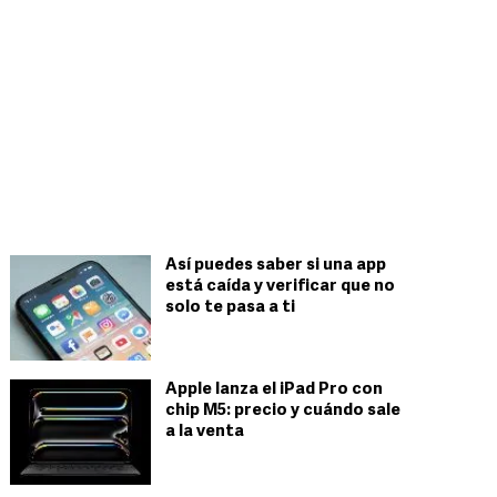
Así puedes saber si una app
está caída y verificar que no
solo te pasa a ti
Apple lanza el iPad Pro con
chip M5: precio y cuándo sale
a la venta