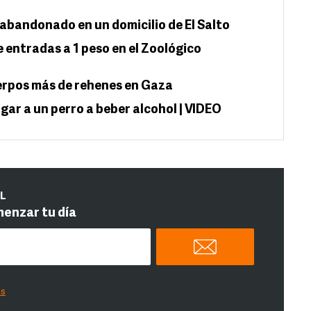
 abandonado en un domicilio de El Salto
e entradas a 1 peso en el Zoológico
rpos más de rehenes en Gaza
igar a un perro a beber alcohol | VIDEO
IL
menzar tu día
es