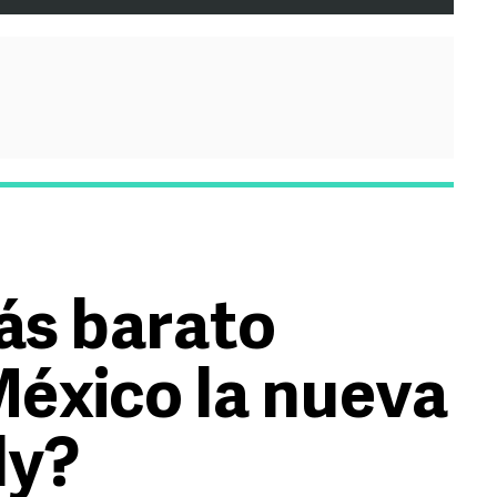
ás barato
éxico la nueva
ly?