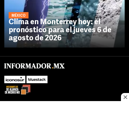
MÉXICO
Clima en Monterrey hoy: el
pronóstico para el jueves 6 de
agosto de 2026
No te pierdas las novedades de último momento.
¡Síguenos!
SUBIR
Este sitio web utiliza cookies propias y de terceros para optimizar su
FACEBOOK
TWITTER
navegacion, adaptarse a sus preferencias y realizar labores analiticas.
Al continuar navegando acepta nuestro
Política de cookies.