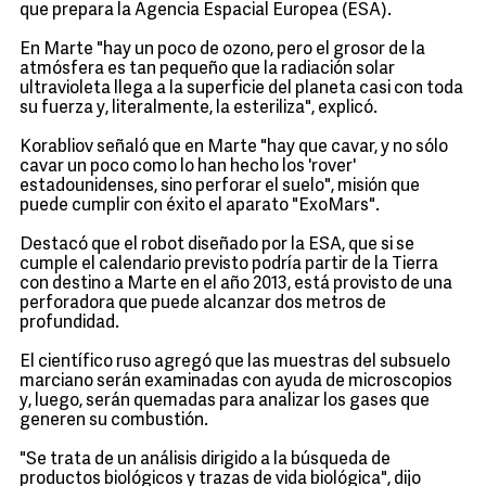
que prepara la Agencia Espacial Europea (ESA).
En Marte "hay un poco de ozono, pero el grosor de la
atmósfera es tan pequeño que la radiación solar
ultravioleta llega a la superficie del planeta casi con toda
su fuerza y, literalmente, la esteriliza", explicó.
Korabliov señaló que en Marte "hay que cavar, y no sólo
cavar un poco como lo han hecho los 'rover'
estadounidenses, sino perforar el suelo", misión que
puede cumplir con éxito el aparato "ExoMars".
Destacó que el robot diseñado por la ESA, que si se
cumple el calendario previsto podría partir de la Tierra
con destino a Marte en el año 2013, está provisto de una
perforadora que puede alcanzar dos metros de
profundidad.
El científico ruso agregó que las muestras del subsuelo
marciano serán examinadas con ayuda de microscopios
y, luego, serán quemadas para analizar los gases que
generen su combustión.
"Se trata de un análisis dirigido a la búsqueda de
productos biológicos y trazas de vida biológica", dijo