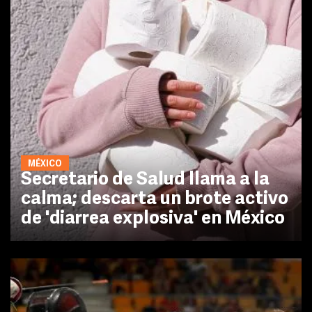
MÉXICO
Secretario de Salud llama a la
calma; descarta un brote activo
de 'diarrea explosiva' en México