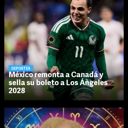
DEPORTES
México remonta a Canadá y
sella su boleto a Los Ángeles
2028