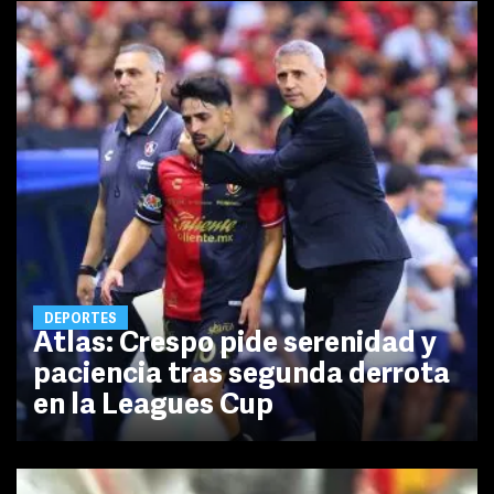
DEPORTES
Atlas: Crespo pide serenidad y
paciencia tras segunda derrota
en la Leagues Cup