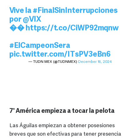
Vive la
#FinalSinInterrupciones
por
@VIX
��
https://t.co/CiWP92mqnw
#ElCampeonSera
pic.twitter.com/ITsPV3eBn6
— TUDN MEX (@TUDNMEX)
December 16, 2024
7' América empieza a tocar la pelota
Las Águilas empiezan a obtener posesiones
breves que son efectivas para tener presencia