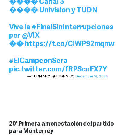
���� Canal 5
���� Univision y TUDN
Vive la
#FinalSinInterrupciones
por
@VIX
��
https://t.co/CiWP92mqnw
#ElCampeonSera
pic.twitter.com/fRPScnFX7Y
— TUDN MEX (@TUDNMEX)
December 16, 2024
20' Primera amonestación del partido
para Monterrey