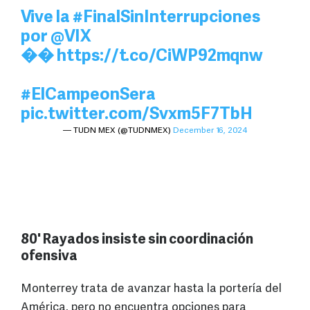
Vive la
#FinalSinInterrupciones
por
@VIX
��
https://t.co/CiWP92mqnw
#ElCampeonSera
pic.twitter.com/Svxm5F7TbH
— TUDN MEX (@TUDNMEX)
December 16, 2024
80' Rayados insiste sin coordinación
ofensiva
Monterrey trata de avanzar hasta la portería del
América, pero no encuentra opciones para