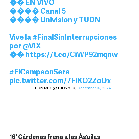
�� EN VIVO
���� Canal 5
���� Univision y TUDN
Vive la
#FinalSinInterrupciones
por
@VIX
��
https://t.co/CiWP92mqnw
#ElCampeonSera
pic.twitter.com/7FiKO2ZoDx
— TUDN MEX (@TUDNMEX)
December 16, 2024
16' Cárdenas frena a las Águilas