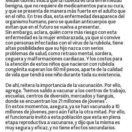
Misael Gómez indica que la rubeola es una enfermedad
benigna, que no requiere de medicamentos para su cura,
y que se presenta de manera más fuerte en el adulto que
en el niño. En tres días, esta enfermedad desaparece del
organismo humano, pero se quedan anticuerpos que
evitan que en el futuro se vuelva a presentar.
Sin embargo, aclara, quién corre más riesgo con esta
enfermedad es la mujer embarazada, ya que si convive
con personas infectadas con el virus de la rubéola, tiene
altas posibilidades que su hijo nazca con serios
problemas de salud, como retraso mental, sordera,
ceguera y malformaciones cardiacas. Y los costos para
la atención de estos niños que nacieron con rubéola
congénita superan los 60 mil pesos, aparte de la calidad
de vida que tendrá ese niño durante toda su existencia.
De ahí, reitera la importancia de la vacunación. Por ello,
agrega. “hemos salido a vacunar a los centros de trabajo,
escuelas, centros de diversión, mercados y tianguis,
donde se encuentran los 21 millones de jóvenes”.
En estos momentos, asegura, ya se han vacunado a 10
millones de jóvenes, pero aún falta la otra mitad. Por ello,
el funcionario invitó a esta población que esta en plena
etapa reproductiva a vacunarse, y dijo que la misma es
muy segura y eficaz, y no tiene efectos secundarios.