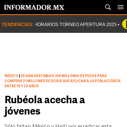
TENDENCIAS:
HORARIOS TORNEO APERTURA 2025
MÉXICO
|
SE HAN DESTINADO 250 MILLONES DE PESOS PARA
COMPRAR 21 MILLONES DE DOSIS QUE APLICAN A LA POBLACIÓN DE
ENTRE 19 Y 29 AÑOS
Rubéola acecha a
jóvenes
Sólo faltan México y Haití por erradicar esta