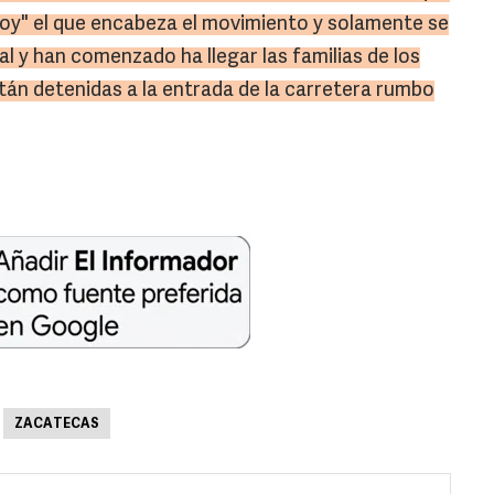
Moy" el que encabeza el movimiento y solamente se
al y han comenzado ha llegar las familias de los
están detenidas a la entrada de la carretera rumbo
ZACATECAS