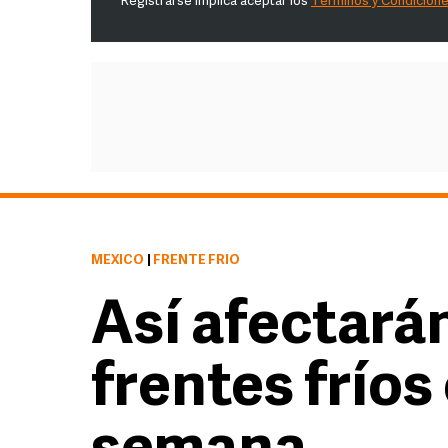
Registrarse implica aceptar los
Términos y Condicion
MÉXICO
|
FRENTE FRÍO
Así afectarán
frentes fríos 