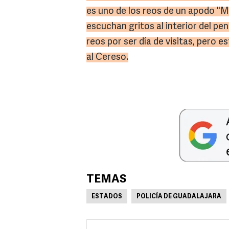
es uno de los reos de un apodo "
escuchan gritos al interior del pen
reos por ser día de visitas, pero 
al Cereso.
TEMAS
ESTADOS
POLICÍA DE GUADALAJARA