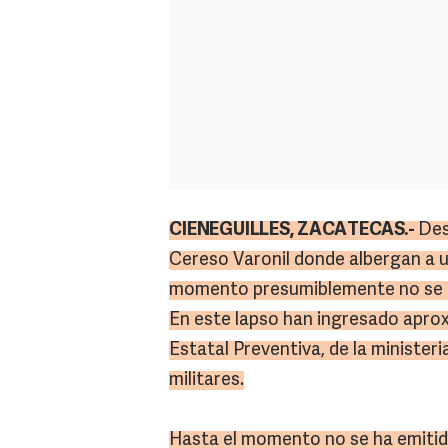
CIENEGUILLES, ZACATECAS.-
Des
Cereso Varonil donde albergan a u
momento presumiblemente no se h
En este lapso han ingresado apro
Estatal Preventiva, de la ministeri
militares.
Hasta el momento no se ha emitido