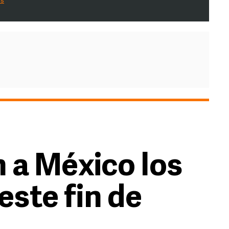
es
 a México los
este fin de